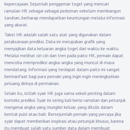
kepercayaan. Sejumlah penggemar togel yang mencari
ramalan HK sebagai sebagai pedoman sebelum membangun
taruhan, berharap mendapatkan keuntungan melalui informasi
yang akurat.
Tabel HK adalah salah satu alat yang digunakan dalam
pelaksanaan prediksi. Data ini merupakan grafik yang
menyajikan data keluaran angka togel dari waktu ke waktu.
Melalui melihat ciri-ciri dan tren pada paito HK, pemain dapat
mencoba memprediksi angka-angka yang muncul di masa
mendatang. Informasi yang terdapat dalam paito ini sangat
bermanfaat bagi para pemain yang ingin ingin meningkatkan
peluang dirinya di permainan.
Selain itu, istilah syair HK juga sama sekali penting dalam
konteks prediksi. Syair ini sering kali berisi ramalan dan petunjuk
mengenai angka yang mungkin keluar, yang ditulis dalam
bentuk puisi atau bait. Bersejumlah pemain yang percaya jika
syair dapat memberikan inspirasi atau petunjuk khusus, karena
itu membuat salah satu sumber data dalam membuat