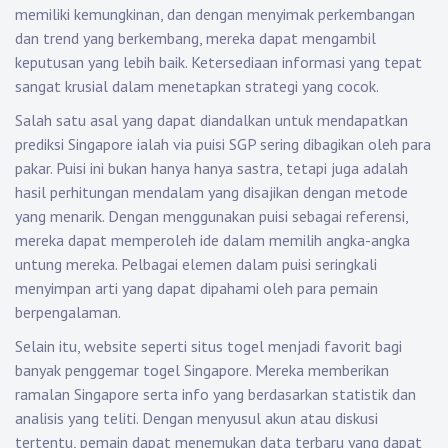
memiliki kemungkinan, dan dengan menyimak perkembangan
dan trend yang berkembang, mereka dapat mengambil
keputusan yang lebih baik. Ketersediaan informasi yang tepat
sangat krusial dalam menetapkan strategi yang cocok.
Salah satu asal yang dapat diandalkan untuk mendapatkan
prediksi Singapore ialah via puisi SGP sering dibagikan oleh para
pakar. Puisi ini bukan hanya hanya sastra, tetapi juga adalah
hasil perhitungan mendalam yang disajikan dengan metode
yang menarik. Dengan menggunakan puisi sebagai referensi,
mereka dapat memperoleh ide dalam memilih angka-angka
untung mereka. Pelbagai elemen dalam puisi seringkali
menyimpan arti yang dapat dipahami oleh para pemain
berpengalaman.
Selain itu, website seperti situs togel menjadi favorit bagi
banyak penggemar togel Singapore. Mereka memberikan
ramalan Singapore serta info yang berdasarkan statistik dan
analisis yang teliti. Dengan menyusul akun atau diskusi
tertentu, pemain dapat menemukan data terbaru yang dapat