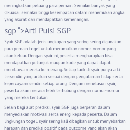
meningkatkan peluang para pemain. Semakin banyak yang
dikuasai, semakin tinggi kesempatan dalam menemukan angka
yang akurat dan mendapatkan kemenangan.
sgp “>Arti Puisi SGP
Syair SGP adalah jenis ungkapan yang sering sering digunakan
para pemain togel untuk meramalkan nomor-nomor yang
akan keluar. Dengan syair ini, peserta mengharapkan bisa
mendapatkan petunjuk maupun kode yang dapat dapat
membawa mereka ke menang. Setiap larik di syair punya arti
tersendiri yang artikan sesuai dengan pengalaman hidup serta
kepercayaan sendiri setiap orang. Dengan menelusuri syair,
peserta akan merasa lebih terhubung dengan nomor-nomor
yang mereka tentukan.
Selain bagi alat prediksi, syair SGP juga berperan dalam
menyediakan motivasi serta energi kepada peserta. Dalam
lingkungan togel, syair sering kali dibagikan untuk menyebarkan
harapan dan prediksi positif pada outcome yang akan akan