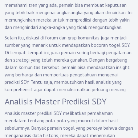
memahami tren yang ada, pemain bisa membuat keputusan
yang lebih baik mengenai angka-angka yang akan dimainkan. Ini
memungkinkan mereka untuk memprediksi dengan lebih yakin
dan menghindari angka-angka yang tidak menguntungkan.
Selain itu, diskusi di forum dan grup komunitas juga menjadi
sumber yang menarik untuk mendapatkan bocoran togel SDY.
Di tempat-tempat ini, para pemain sering berbagi pengalaman
dan strategi yang telah mereka gunakan. Dengan bergabung
dalam komunitas tersebut, pemain bisa mendapatkan insight
yang berharga dan memperluas pengetahuan mengenai
prediksi SDY. Tentu saja, membutuhkan hasil analisis yang
komprehensif agar dapat memaksimalkan peluang menang.
Analisis Master Prediksi SDY
Analisis master prediksi SDY melibatkan pemahaman
mendalam tentang pola-pola yang muncul dalam hasil
sebelumnya. Banyak pemain togel yang percaya bahwa dengan
menganalisis data historis, mereka dapat menemukan