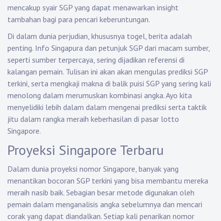
mencakup syair SGP yang dapat menawarkan insight
tambahan bagi para pencari keberuntungan.
Di dalam dunia perjudian, khususnya togel, berita adalah
penting. Info Singapura dan petunjuk SGP dari macam sumber,
seperti sumber terpercaya, sering dijadikan referensi di
kalangan pemain. Tulisan ini akan akan mengulas prediksi SGP
terkini, serta mengkaji makna di balik puisi SGP yang sering kali
menolong dalam merumuskan kombinasi angka. Ayo kita
menyelidiki lebih dalam dalam mengenai prediksi serta taktik
jitu dalam rangka meraih keberhasilan di pasar lotto
Singapore.
Proyeksi Singapore Terbaru
Dalam dunia proyeksi nomor Singapore, banyak yang
menantikan bocoran SGP terkini yang bisa membantu mereka
meraih nasib baik. Sebagian besar metode digunakan oleh
pemain dalam menganalisis angka sebelumnya dan mencari
corak yang dapat diandalkan. Setiap kali penarikan nomor