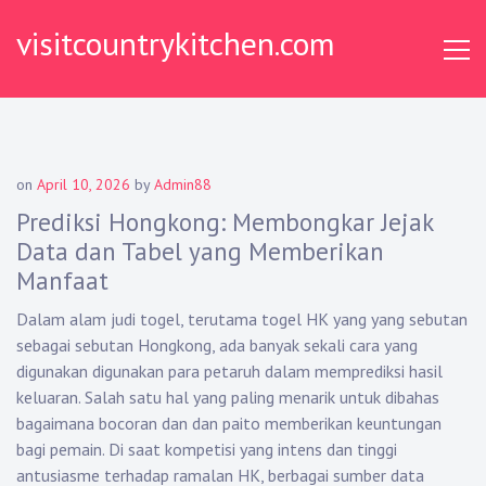
Skip
visitcountrykitchen.com
to
content
on
April 10, 2026
by
Admin88
Prediksi Hongkong: Membongkar Jejak
Data dan Tabel yang Memberikan
Manfaat
Dalam alam judi togel, terutama togel HK yang yang sebutan
sebagai sebutan Hongkong, ada banyak sekali cara yang
digunakan digunakan para petaruh dalam memprediksi hasil
keluaran. Salah satu hal yang paling menarik untuk dibahas
bagaimana bocoran dan dan paito memberikan keuntungan
bagi pemain. Di saat kompetisi yang intens dan tinggi
antusiasme terhadap ramalan HK, berbagai sumber data