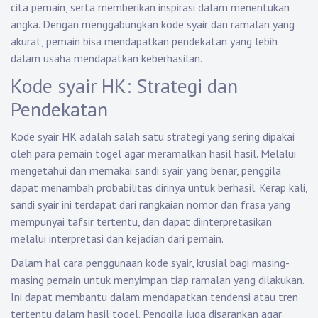
cita pemain, serta memberikan inspirasi dalam menentukan
angka. Dengan menggabungkan kode syair dan ramalan yang
akurat, pemain bisa mendapatkan pendekatan yang lebih
dalam usaha mendapatkan keberhasilan.
Kode syair HK: Strategi dan
Pendekatan
Kode syair HK adalah salah satu strategi yang sering dipakai
oleh para pemain togel agar meramalkan hasil hasil. Melalui
mengetahui dan memakai sandi syair yang benar, penggila
dapat menambah probabilitas dirinya untuk berhasil. Kerap kali,
sandi syair ini terdapat dari rangkaian nomor dan frasa yang
mempunyai tafsir tertentu, dan dapat diinterpretasikan
melalui interpretasi dan kejadian dari pemain.
Dalam hal cara penggunaan kode syair, krusial bagi masing-
masing pemain untuk menyimpan tiap ramalan yang dilakukan.
Ini dapat membantu dalam mendapatkan tendensi atau tren
tertentu dalam hasil togel. Penggila juga disarankan agar